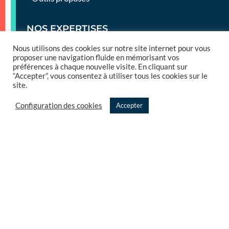
NOS EXPERTISES
Nous utilisons des cookies sur notre site internet pour vous
Offres de services
proposer une navigation fluide en mémorisant vos
préférences à chaque nouvelle visite. En cliquant sur
Conseil
“Accepter”, vous consentez à utiliser tous les cookies sur le
site.
Expertises et Audit
Configuration des cookies
Accepter
Projets Studio
TMA – Salesforce
Références
French Tech
Partenariats