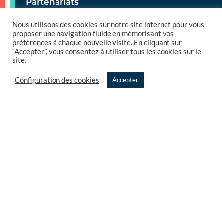
Partenariats
Nous utilisons des cookies sur notre site internet pour vous
NOS RESSOURCES
proposer une navigation fluide en mémorisant vos
préférences à chaque nouvelle visite. En cliquant sur
Blog
“Accepter”, vous consentez à utiliser tous les cookies sur le
site.
Livres blancs
Configuration des cookies
Accepter
Webinars
Evénements
Glossaire
NOTRE NEWSLETTER
Suivez la newsletter Texeï !
J'ai lu et accepte la politique de confidentialité Texeï