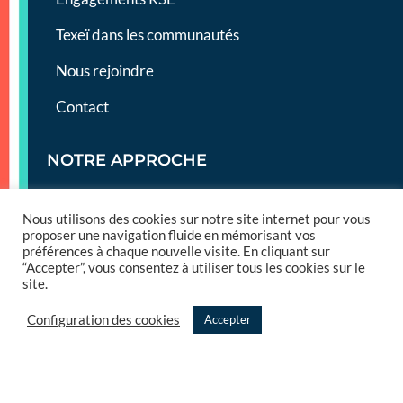
Texeï dans les communautés
Nous rejoindre
Contact
NOTRE APPROCHE
Méthodologie
Nous utilisons des cookies sur notre site internet pour vous
Démarche Produit
proposer une navigation fluide en mémorisant vos
préférences à chaque nouvelle visite. En cliquant sur
“Accepter”, vous consentez à utiliser tous les cookies sur le
Démarche Métier
site.
Agilité
Configuration des cookies
Accepter
Co-construction
Technique