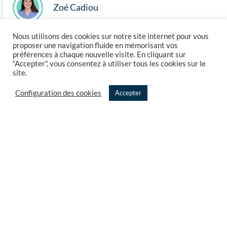
Zoé Cadiou
Nous utilisons des cookies sur notre site internet pour vous
Paroles de Texiens : Maher Ajamane !
proposer une navigation fluide en mémorisant vos
préférences à chaque nouvelle visite. En cliquant sur
Portrait de Maher AJAMANE, Texien depuis 3 ans et demi
“Accepter”, vous consentez à utiliser tous les cookies sur le
site.
maintenant ! Consultant le jour, youtubeur et acteur au
théâtre le soir, entre la Syrie et la Bretagne, découvrez …
Configuration des cookies
Accepter
juillet 2022
Interviews
CHARGER PLUS